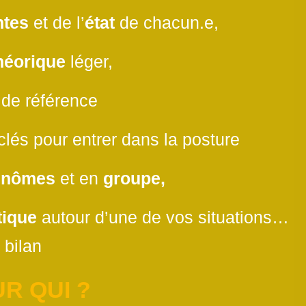
ntes
et de l’
état
de chacun.e,
héorique
léger,
de référence
clés pour entrer dans la posture
inômes
et en
groupe,
tique
autour d’une de vos situations…
bilan
R QUI ?