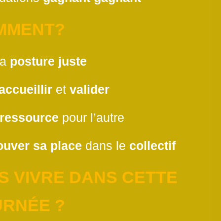
MMENT?
la
posture juste
ccueillir
et
valider
ressource
pour l’autre
ouver sa place
dans le
collectif
S VIVRE DANS CETTE
URNÉE ?