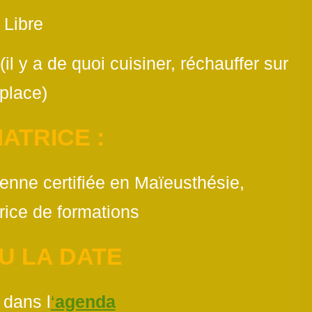
Libre
l y a de quoi cuisiner, réchauffer sur
place)
ATRICE :
enne certifiée en Maïeusthésie,
rice de formations
EU LA DATE
 dans l
‘
agenda