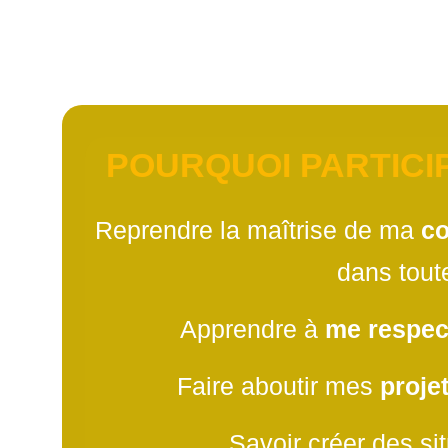
Apprendre à
me resp
POURQUOI PARTICI
Reprendre la maîtrise de ma
co
dans tout
Apprendre à
me respec
Faire aboutir mes
proje
Savoir créer des si