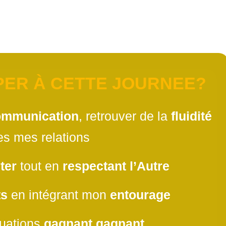
ecter
tout en
respectant l’Autre
PER À CETTE JOURNEE?
mmunication
, retrouver de la
fluidité
es mes relations
ter
tout en
respectant l’Autre
ts
en intégrant mon
entourage
tuations
gagnant gagnant