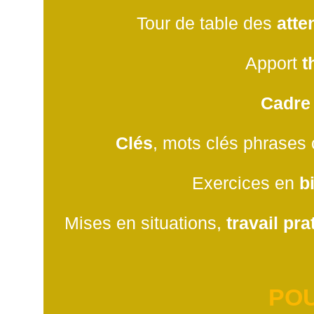
Tour de table des
atte
Apport
t
Cadre
Clés
, mots clés phrases 
Exercices en
b
Mises en situations,
travail pra
POU