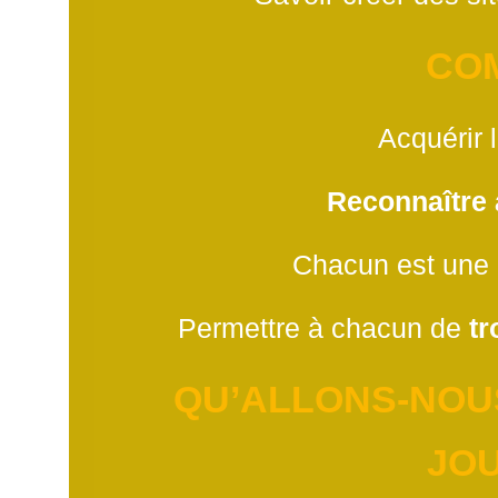
CO
Acquérir 
Reconnaître a
Chacun est une
Permettre à chacun de
tr
QU’ALLONS-NOU
JO