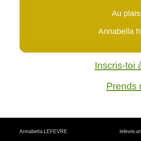
Au plais
Annabella ht
Inscris-toi
Prends 
Annabella LEFEVRE
lefevre.