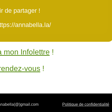
ir de partager !
tps://annabella.la/
 à mon Infolettre
!
rendez-vous
!
annabella(@)gmail.com
Politique de confidentialité